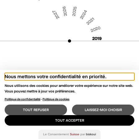
2026
2025
2027
2024
2021
2020
2019
Nach einer
ersten wissenschaftlichen Studie
wird die Stadt
Nous mettons votre confidentialité en priorité.
La Chaux-de-Fonds als ideale Kandidatin für das Schaffen der
Grundlagen dieses neuen Konzepts und die Konkretisierung im
Nous utilisons des cookies pour améliorer votre expérience sur notre site web.
Rahmen eines Pilotprojekts ausgewählt.
Vous pouvez mettre à jour vos préférences.
2025
2024
Politique de confidentialité
-
Politique de cookies
2026
2021
2020
TOUT REFUSER
LAISSEZ-MOI CHOISIR
2019
TOUT ACCEPTER
2013
Le Consentement
Suisse
par
biskoui