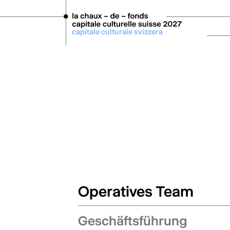
Zum Hauptinhalt springen
chapitala culturala svizra
Operatives Team
Geschäftsführung