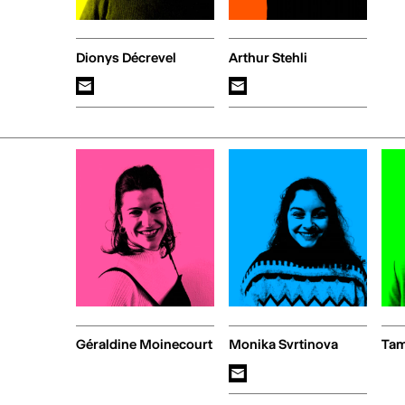
Dionys Décrevel
Arthur Stehli
Géraldine Moinecourt
Monika Svrtinova
Tam