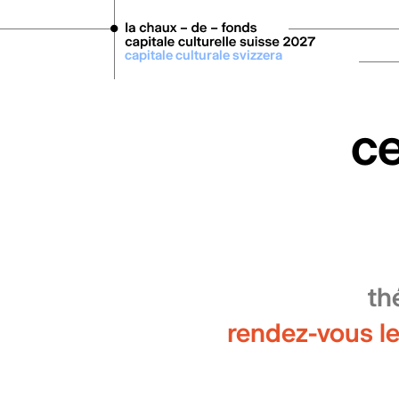
Aller au contenu principal
capitale culturale svizzera
ce
th
rendez-vous l