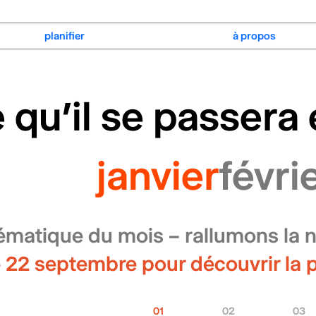
calendrier
planifier
à propos
lcdf27
 qu’il se passera
janvier
févri
ématique du mois –
rallumons la n
e 22 septembre pour découvrir la
01
02
03