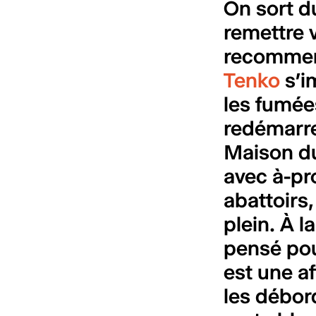
On sort d
remettre 
recommen
Tenko
s’i
les fumée
redémarre
Maison du
avec à-pr
abattoirs,
plein. À l
pensé pou
est une af
les débor