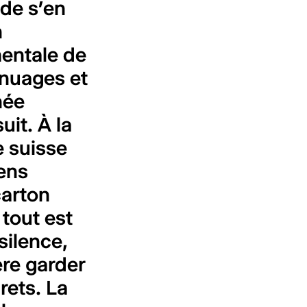
de s’en
n
entale de
s nuages et
née
it. À la
e suisse
ens
carton
 tout est
silence,
ère garder
rets. La