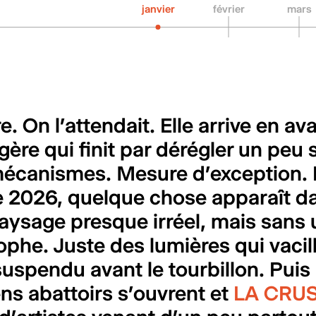
janvier
février
mars
e. On l’attendait. Elle arrive en a
ogère qui finit par dérégler un peu 
écanismes. Mesure d’exception. 
2026, quelque chose apparaît da
paysage presque irréel, mais sans
ophe. Juste des lumières qui vacil
spendu avant le tourbillon. Puis 
ns abattoirs s’ouvrent et
LA CRU