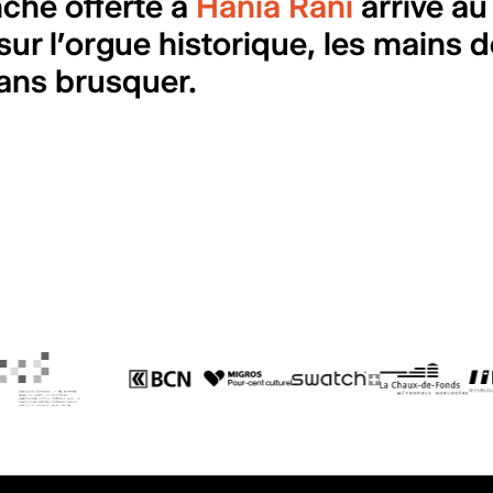
nche offerte à
Hania Rani
arrive au
r l’orgue historique, les mains de
sans brusquer.