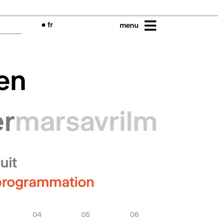
fr
menu
 en
er
mars
avril
mai
jui
uit
 programmation
04
05
06
07