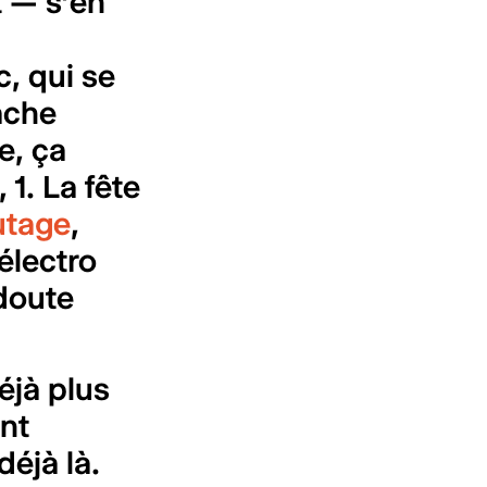
t — s’en
c, qui se
ache
e, ça
 1. La fête
tage
,
électro
doute
éjà plus
ont
éjà là.