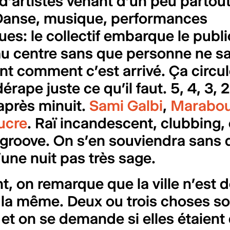
 d’artistes venant d’un peu partou
Danse, musique, performances
es: le collectif embarque le publi
au centre sans que personne ne s
t comment c’est arrivé. Ça circul
érape juste ce qu’il faut. 5, 4, 3, 2,
après minuit.
Sami Galbi
,
Marabou
ucre
. Raï incandescent, clubbing, 
 groove. On s’en souviendra sans 
ne nuit pas très sage.
t, on remarque que la ville n’est d
it la même. Deux ou trois choses s
et on se demande si elles étaient d