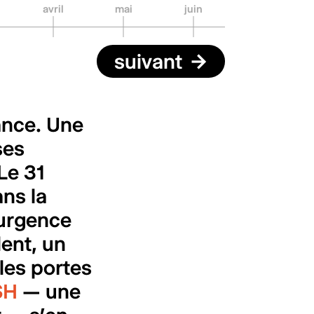
avril
mai
juin
juillet
suivant
→
vance. Une
ses
Le 31
ns la
 urgence
lent, un
les portes
SH
— une