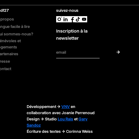
cdf27
suivez-nous
 propos
angue facile à lire
Inscription à la
ui sommes-nous?
newsletter
énévoles et
ogements
→
artenaires
Adresse email
resse
ontact
Développement →
VNV
en
collaboration avec Joanie Perrenoud
Design → Studio
Lou Rais
et
Gary
Sandoz
Écriture des textes → Corinna Weiss