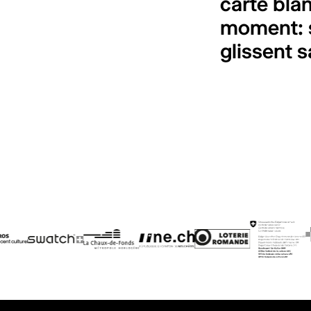
carte bla
moment: su
glissent 