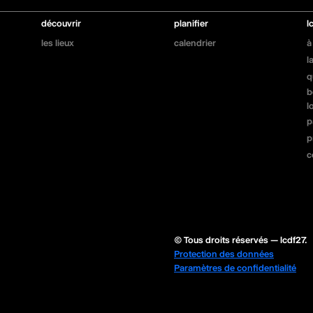
découvrir
planifier
l
les lieux
calendrier
à
l
q
b
l
p
p
c
© Tous droits réservés — lcdf27.
Protection des données
Paramètres de confidentialité