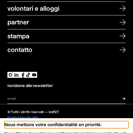
volontari e alloggi
partner
stampa
contatto
Iscrizione alla newsletter
→
Indirizzo email
© Tutti i diritti riservati — lcdf27.
Protezione dei dati
Paramètres de confidentialité
Nous mettons votre confidentialité en priorité.
Sviluppo →
VNV
in collaborazione con Joanie Perrenoud